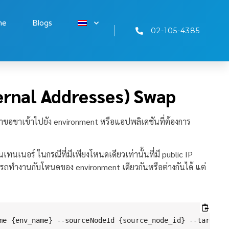
me
Blogs
02-105-4385
ternal Addresses) Swap
อขาเข้าไปยัง environment หรือแอปพลิเคชันที่ต้องการ
นเนอร์ ในกรณีที่มีเพียงโหนดเดียวเท่านั้นที่มี public IP
มารถทำงานกับโหนดของ environment เดียวกันหรือต่างกันได้ แต่
me {env_name} --sourceNodeId {source_node_id} --targetN