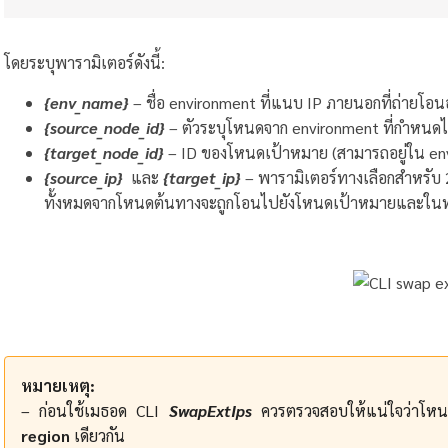
โดยระบุพารามิเตอร์ดังนี้:
{env_name}
– ชื่อ environment ที่แนบ IP ภายนอกที่ถ่ายโอนอย
{source_node_id}
– ตัวระบุโหนดจาก environment ที่กำหนดไว้
{target_node_id}
– ID ของโหนดเป้าหมาย (สามารถอยู่ใน env
{source_ip}
และ
{target_ip}
– พารามิเตอร์ทางเลือกสำหรับ 2
ทั้งหมดจากโหนดต้นทางจะถูกโอนไปยังโหนดเป้าหมายและในท
หมายเหตุ:
– ก่อนใช้เมธอด CLI
SwapExtIps
ควรตรวจสอบให้แน่ใจว่าโหนด
region
เดียวกัน