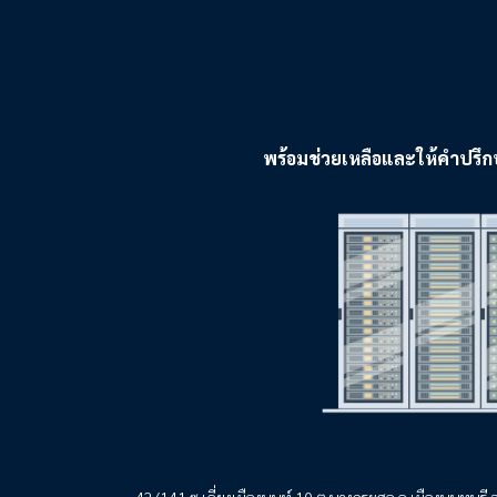
พร้อมช่วยเหลือและให้คำปรึก
42/141 ซ.เลี่ยงเมืองนนท์ 10 ต.บางกระสอ อ.เมืองนนทบุรี