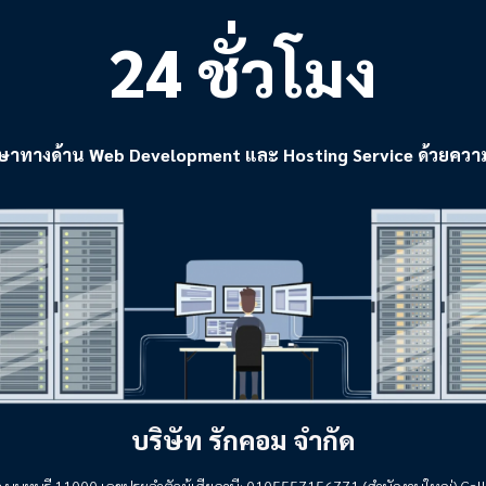
24 ชั่วโมง
ษาทางด้าน Web Development และ Hosting Service ด้วยความเต็ม
บริษัท รักคอม จำกัด
 จ.นนทบุรี 11000 เลขประจำตัวผู้เสียภาษี: 0105557156771 (สำนักงานใหญ่) Call