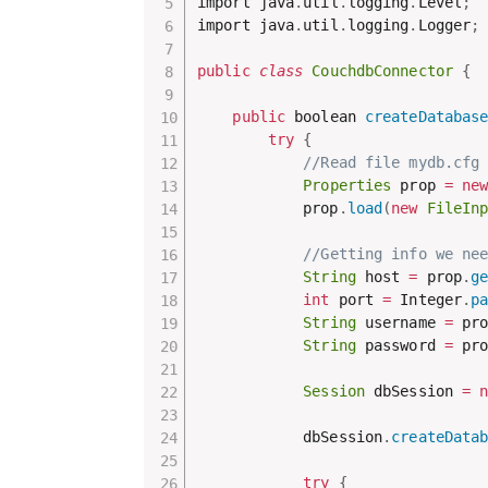
import java
.
util
.
logging
.
Level
;
import java
.
util
.
logging
.
Logger
;
public
class
CouchdbConnector
{
public
 boolean 
createDatabas
try
{
//Read file mydb.cfg
Properties
 prop 
=
ne
            prop
.
load
(
new
FileIn
//Getting info we ne
String
 host 
=
 prop
.
g
int
 port 
=
 Integer
.
p
String
 username 
=
 pr
String
 password 
=
 pr
Session
 dbSession 
=
            dbSession
.
createData
try
{