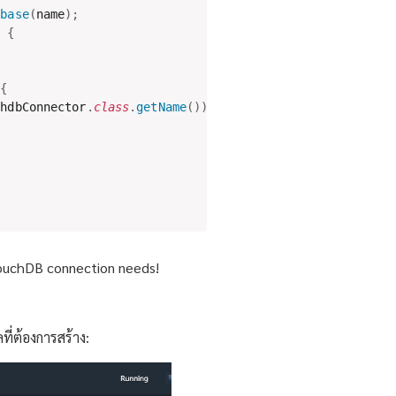
abase
(
name
)
;
)
{
{
chdbConnector
.
class
.
getName
(
)
)
.
log
(
Level
.
SEVERE
,
null
,
 e
 CouchDB connection needs!
ที่ต้องการสร้าง: