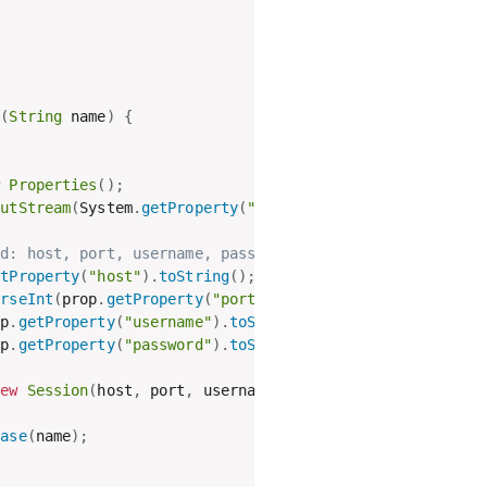
e
(
String
 name
)
{
w
Properties
(
)
;
putStream
(
System
.
getProperty
(
"user.home"
)
+
"/mydb.cfg"
)
ed: host, port, username, password
etProperty
(
"host"
)
.
toString
(
)
;
arseInt
(
prop
.
getProperty
(
"port"
)
.
toString
(
)
)
;
op
.
getProperty
(
"username"
)
.
toString
(
)
;
op
.
getProperty
(
"password"
)
.
toString
(
)
;
new
Session
(
host
,
 port
,
 username
,
 password
)
;
base
(
name
)
;