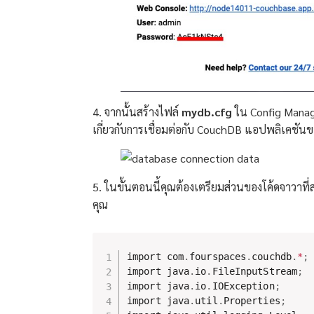
4. จากนั้นสร้างไฟล์
mydb.cfg
ใน Config Manage
เกี่ยวกับการเชื่อมต่อกับ CouchDB แอปพลิเคชันขอ
5. ในขั้นตอนนี้คุณต้องเตรียมส่วนของโค้ดจาวาที่
คุณ
import com
.
fourspaces
.
couchdb
.
*
;
import java
.
io
.
FileInputStream
;
import java
.
io
.
IOException
;
import java
.
util
.
Properties
;