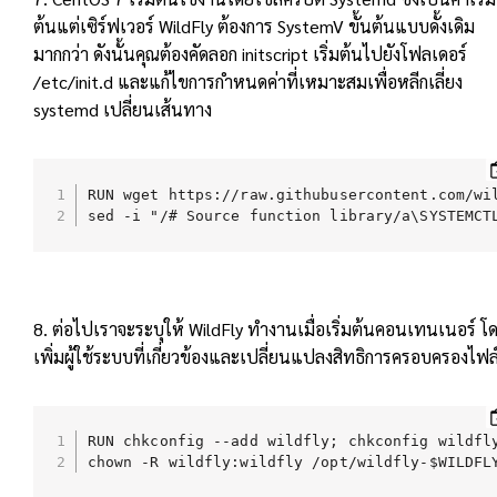
ต้นแต่เซิร์ฟเวอร์ WildFly ต้องการ SystemV ขั้นต้นแบบดั้งเดิม
มากกว่า ดังนั้นคุณต้องคัดลอก initscript เริ่มต้นไปยังโฟลเดอร์
/etc/init.d และแก้ไขการกำหนดค่าที่เหมาะสมเพื่อหลีกเลี่ยง
systemd เปลี่ยนเส้นทาง
RUN wget https://raw.githubusercontent.com/wi
sed -i "/# Source function library/a\SYSTEMCT
8. ต่อไปเราจะระบุให้ WildFly ทำงานเมื่อเริ่มต้นคอนเทนเนอร์ โ
เพิ่มผู้ใช้ระบบที่เกี่ยวข้องและเปลี่ยนแปลงสิทธิการครอบครองไฟล
RUN chkconfig --add wildfly; chkconfig wildfly
chown -R wildfly:wildfly /opt/wildfly-$WILDFL