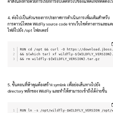
คำสั่งนี้ลงท้ายด้วยการเรียกการอัปเดตทั่วไปของแพ็คเกจที่ติดตั้งไว้
4. ต่อไปเป็นส่วนของการประกาศการดำเนินการเพิ่มเติมสำหรับ
การดาวน์โหลด WildFly source code จากเว็บไซต์ทางการและแต
ไฟล์ไปยัง /opt โฟลเดอร์
RUN cd /opt && curl -O https://download.jboss
&& $(which tar) xf wildfly-${WILDFLY_VERSION}.
&& rm wildfly-${WILDFLY_VERSION}.tar.gz
5. ขั้นตอนที่ห้าคุณต้องสร้าง symlink เพื่อย่อเส้นทางไปยัง
directory หลักของ WildFly และทำให้สามารถเข้าถึงได้ง่ายขึ้น
RUN ln -s /opt/wildfly-$WILDFLY_VERSION /opt/