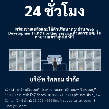
24 ชั่วโมง
พร้อมช่วยเหลือและให้คำปรึกษาทางด้าน Web
Development และ Hosting Service ด้วยความเต็มใจ
สามารถเข้ากลุ่มได้ ที่นี่
บริษัท รักคอม จำกัด
42/141 ซ.เลี่ยงเมืองนนท์ 10 ต.บางกระสอ อ.เมืองนนทบุรี จ.นนทบุรี
11000 เลขประจำตัวผู้เสียภาษี: 0105557156771 (สำนักงานใหญ่) Call
Center (24 ชั่วโมง): 02-105-4385 Email:
support@ruk-com.in.th
Line: @rukcom