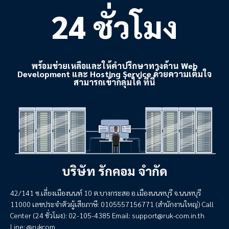
24 ชั่วโมง
พร้อมช่วยเหลือและให้คำปรึกษาทางด้าน Web
Development และ Hosting Service ด้วยความเต็มใจ
สามารถเข้ากลุ่มได้ ที่นี่
บริษัท รักคอม จำกัด
42/141 ซ.เลี่ยงเมืองนนท์ 10 ต.บางกระสอ อ.เมืองนนทบุรี จ.นนทบุรี
11000 เลขประจำตัวผู้เสียภาษี: 0105557156771 (สำนักงานใหญ่) Call
Center (24 ชั่วโมง): 02-105-4385 Email:
support@ruk-com.in.th
Line: @rukcom