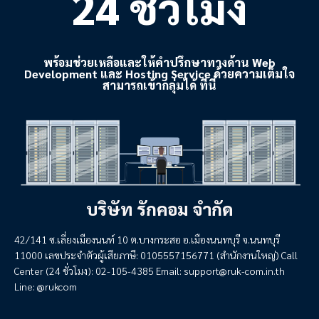
24 ชั่วโมง
พร้อมช่วยเหลือและให้คำปรึกษาทางด้าน Web
Development และ Hosting Service ด้วยความเต็มใจ
สามารถเข้ากลุ่มได้ ที่นี่
บริษัท รักคอม จำกัด
42/141 ซ.เลี่ยงเมืองนนท์ 10 ต.บางกระสอ อ.เมืองนนทบุรี จ.นนทบุรี
11000 เลขประจำตัวผู้เสียภาษี: 0105557156771 (สำนักงานใหญ่) Call
Center (24 ชั่วโมง): 02-105-4385 Email:
support@ruk-com.in.th
Line: @rukcom