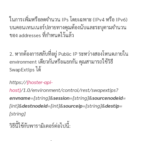
ในการเพิ่มหรือลดจำนวน IPs โดยเฉพาะ (IPv4 หรือ IPv6)
บนคอนเทนเนอร์ปลายทางคุณต้องนับและระบุตามจำนวน
ของ addresses ที่กำหนดไว้แล้ว
2. หากต้องการสลับที่อยู่ Public IP ระหว่างสองโหนดภายใน
environment เดียวกันหรือแยกกัน คุณสามารถใช้วิธี
SwapExtIps ได้
https://
{hoster-api-
host}
/1.0/environment/control/rest/swapextips?
envname
=[string]&
session
=[string]&
sourcenodeid
=
[int]&
destnodeid
=[int]&
sourceip
=[string]&
destip
=
[string]
วิธีนี้ใช้กับพารามิเตอร์ต่อไปนี้: