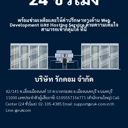
พร้อมช่วยเหลือและให้คำปรึกษาทางด้าน Web
Development และ Hosting Service ด้วยความเต็มใจ
สามารถเข้ากลุ่มได้ ที่นี่
บริษัท รักคอม จำกัด
42/141 ซ.เลี่ยงเมืองนนท์ 10 ต.บางกระสอ อ.เมืองนนทบุรี จ.นนทบุรี
11000 เลขประจำตัวผู้เสียภาษี: 0105557156771 (สำนักงานใหญ่) Call
Center (24 ชั่วโมง): 02-105-4385 Email:
support@ruk-com.in.th
Line: @rukcom