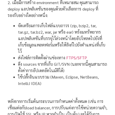
2. เมื่อมีการสร้าง environment ที่เหมาะสม คุณสามารถ
deploy แอปพลิเคชันของคุณด้วยตัวเลือกการ deploy ที่
รองรับอย่างใดอย่างหนึ่ง:
จัดเตรียมการเก็บไฟล์แบบถาวร (zip, bzip2, tar,
tar.gz, tar.bz2, war, jar หรือ ear) พร้อมทรัพยากร
แอปพลิเคชันที่บรรจุไว้ล่วงหน้าโดยอัปโหลดไปยังที่
เก็บข้อมูลแพลตฟอร์มหรือให้ลิงก์ไปยังตำแหน่งที่เก็บ
ไว้
ส่งไฟล์การติดตั้งผ่านช่องทาง
FTPS/SFTP
ดึง sources จากที่เก็บ GIT/SVN (นอกจากนี้คุณสามารถ
ตั้งค่าการอัปเดตอัตโนมัติได้)
ใช้ปลั๊กอินแบบรวม (Maven, Eclipse, NetBeans,
IntelliJ IDEA)
หลังจากการเริ่มต้นกระบวนการกำหนดค่าทั้งหมด (เช่น การ
เชื่อมต่อกับload balancer, การปรับแต่งการใช้หน่วยความจำ,
การเปิดใช้ SSL หรือ IP หากจำเป็น เป็นต้น) จะได้รับการ