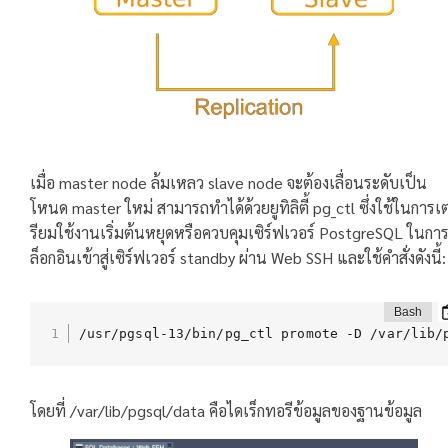
เมื่อ master node ล้มเหลว slave node จะต้องเลื่อนระดับเป็น
โหนด master ใหม่ สามารถทำได้ด้วยยูทิลิตี้ pg_ctl ซึ่งใช้ในการเ
รียมใช้งานเริ่มต้นหยุดหรือควบคุมเซิร์ฟเวอร์ PostgreSQL ในกา
ล็อกอินเข้าสู่เซิร์ฟเวอร์ standby ผ่าน Web SSH และใช้คำสั่งดังนี้:
/usr/pgsql-13/bin/pg_ctl promote -D /var/lib/
โดยที่ /var/lib/pgsql/data คือไดเร็กทอรีข้อมูลของฐานข้อมูล