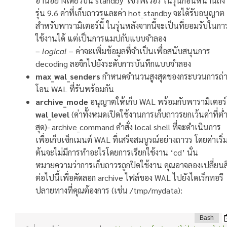
อ่านอย่างเดียวบน standby เซิร์ฟเวอร์ ในรุ่นก่อนหน้านี้ถึง
รุ่น 9.6 ค่าที่เก็บถาวรและค่า hot_standby จะได้รับอนุญาต
สำหรับพารามิเตอร์นี้ ในรุ่นหลังจากนี้จะเป็นที่ยอมรับในกา
ใช้งานได้ แต่เป็นการแมปกับแบบจำลอง
–
logical
– ค่าจะเพิ่มข้อมูลที่จำเป็นเพื่อสนับสนุนการ
decoding ลอจิกไปยังระดับการบันทึกแบบจำลอง
max_wal_senders
กำหนดจำนวนสูงสุดของกระบวนการถ่
โอน WAL ที่รันพร้อมกัน
archive_mode
อนุญาตให้เก็บ WAL พร้อมกับพารามิเตอร์
wal_level
(ค่าทั้งหมดเปิดใช้งานการเก็บถาวรยกเว้นค่าที่ต่
สุด)- archive_command คำสั่ง local shell ที่จะดำเนินการ
เพื่อเก็บเซ็กเมนต์ WAL ที่เสร็จสมบูรณ์อย่างถาวร โดยค่าเริ่
ต้นจะไม่มีการทำอะไรโดยการเรียกใช้งาน ‘cd’ นั่น
หมายความว่าการเก็บถาวรถูกปิดใช้งาน คุณอาจลองเปลี่ยนสิ
ต่อไปนี้เพื่อคัดลอก archive ไฟล์ของ WAL ไปยังไดเร็กทอรี
ปลายทางที่คุณต้องการ (เช่น /tmp/mydata):