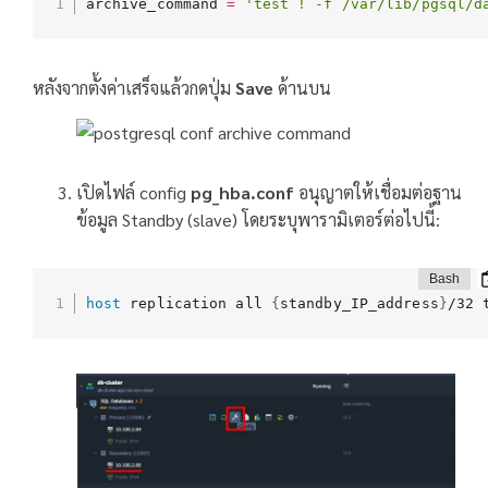
archive_command 
=
'test ! -f /var/lib/pgsql/d
หลังจากตั้งค่าเสร็จแล้วกดปุ่ม
Save
ด้านบน
เปิดไฟล์ config
pg_hba.conf
อนุญาตให้เชื่อมต่อฐาน
ข้อมูล Standby (slave) โดยระบุพารามิเตอร์ต่อไปนี้:
host
 replication all 
{
standby_IP_address
}
/32 