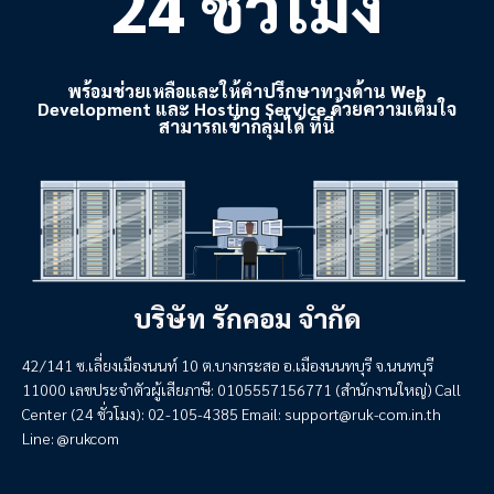
24 ชั่วโมง
พร้อมช่วยเหลือและให้คำปรึกษาทางด้าน Web
Development และ Hosting Service ด้วยความเต็มใจ
สามารถเข้ากลุ่มได้ ที่นี่
บริษัท รักคอม จำกัด
42/141 ซ.เลี่ยงเมืองนนท์ 10 ต.บางกระสอ อ.เมืองนนทบุรี จ.นนทบุรี
11000 เลขประจำตัวผู้เสียภาษี: 0105557156771 (สำนักงานใหญ่) Call
Center (24 ชั่วโมง): 02-105-4385 Email:
support@ruk-com.in.th
Line: @rukcom