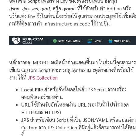
อัพโหลด Script เพื่อสร้าง Env ซึ่งจะรองรับไฟล์นามสกุล
.json
,
.jps
,
.cs
,
.yml
, หรือ
.yaml
ที่ใช้สำหรับทำ Add-on หรือ
ปรับแต่ง Env ซึ่งในส่วนนี้จะช่วยให้คุณสามารถประยุกต์ใช้เพิ่มเติ
กรณีที่ต้องการทำ Infrastructure as code ได้ง่ายขึ้น
หลักจากกด IMPORT จะมีหน้าต่างแสดงขึ้นมา ในส่วนนี้คุณสามา
เขียน Custom Script สามารถดู Syntax และดูตัวอย่างที่พร้อมใช้
งาน ได้ที่
JPS Collection
Local File
สำหรับอัพโหลดไฟล์ JPS Script จากเครื่อง
คอมพิวเตอร์ของท่าน
URL
ใช้สำหรับอัพโหลดผ่าน URL (รองรับทั้งโปรโตคอล
HTTP และ HTTPS)
JPS
สำหรับเขียน Script ที่เป็น JSON/YAML หรือแม่แต่กา
Custom จาก JPS Collection ที่มีอยู่แล้วก็สามารถทำได้ที่เม
นี้