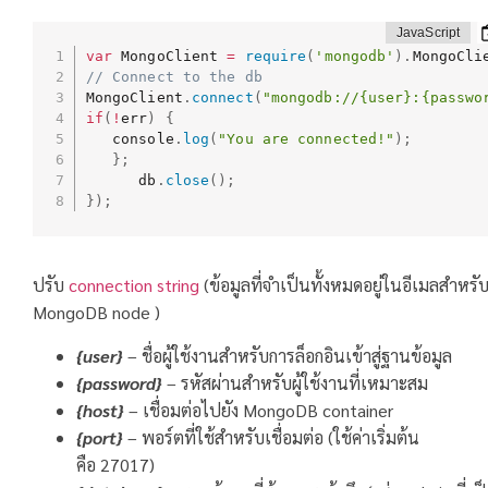
var
 MongoClient 
=
require
(
'mongodb'
)
.
MongoCli
// Connect to the db 
MongoClient
.
connect
(
"mongodb://{user}:{passwo
if
(
!
err
)
{
   console
.
log
(
"You are connected!"
)
;
}
;
      db
.
close
(
)
;
}
)
;
ปรับ
connection string
(ข้อมูลที่จำเป็นทั้งหมดอยู่ในอีเมลสำหรั
MongoDB node )
{user}
– ชื่อผู้ใช้งานสำหรับการล็อกอินเข้าสู่ฐานข้อมูล
{password}
– รหัสผ่านสำหรับผู้ใช้งานที่เหมาะสม
{host}
– เชื่อมต่อไปยัง MongoDB container
{port}
– พอร์ตที่ใช้สำหรับเชื่อมต่อ (ใช้ค่าเริ่มต้น
คือ 27017)