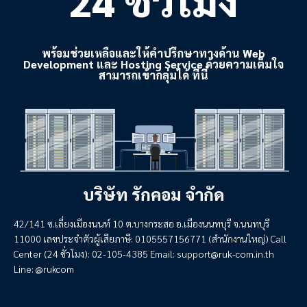
24 ชั่วโมง
พร้อมช่วยเหลือและให้คำปรึกษาทางด้าน Web
Development และ Hosting Service ด้วยความเต็มใจ
สามารถเข้ากลุ่มได้ ที่นี่
บริษัท รักคอม จำกัด
42/141 ซ.เลี่ยงเมืองนนท์ 10 ต.บางกระสอ อ.เมืองนนทบุรี จ.นนทบุรี
11000 เลขประจำตัวผู้เสียภาษี: 0105557156771 (สำนักงานใหญ่) Call
Center (24 ชั่วโมง): 02-105-4385 Email:
support@ruk-com.in.th
Line: @rukcom