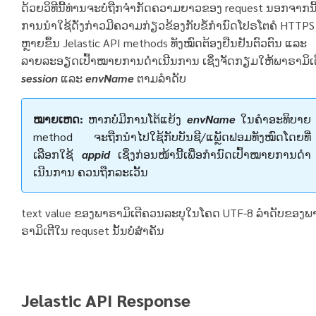
ດ້ວຍວິທີນີ້ທ່ານຈະບໍ່ຖືກຈໍາກັດຄວາມຍາວຂອງ request ນອກຈາກນີ
ການນໍາໃຊ້ດັ່ງກ່າວມີຄວາມກ່ຽວຂ້ອງກັບຂໍ້ກໍານົດໂປຣໂຕຄໍ HTTPS
ຫຼາຍຂຶ້ນ Jelastic API methods ທັງໝົດຕ້ອງຢືນຢັນຕົວຕົນ ແລະ
ລາຍລະອຽດເປົ້າໝາຍການດໍາເນີນການ ເຊິ່ງຈັດກຽມໃຫ້ພາຣາມິເຕ
session
ແລະ
envName
ຕາມລໍາດັບ
ໝາຍເຫດ:
ຫາກບໍ່ມີການໂຕ້ແຍ້ງ
envName
ໃນຄໍາອະທິບາຍ
method ຈະຖືກນໍາໄປໃຊ້ກັບບັນຊີ/ແພຼັດຟອມທັງໝົດໂດຍທີ່
ເລືອກໃຊ້
appid
ເຊິ່ງກ່ອນໜ້ານີ້ເພື່ອກໍານົດເປົ້າໝາຍການດໍາ
ເນີນການ ຄວນຖືກລະເວັ້ນ
text value ຂອງພາຣາມິເຕີຄວນລະບຸໃນໂຄດ UTF-8 ລໍາດັບຂອງພ
ຣາມິເຕີໃນ requset ນັ້ນບໍ່ສໍາຄັນ
Jelastic API Response