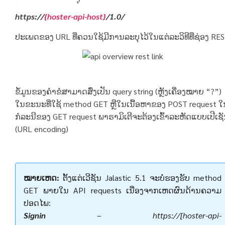
https://
{hoster-api-host}
/1.0/
ປະເພດຂອງ URL ທີ່ຄວນໃຊ້ມີການລະບຸໄວ້ໃນແຕ່ລະວິທີທີ່ຊ່ອງ RE
ຂໍ້ມູນຂອງຄໍາຂໍສາມາດສົ່ງເປັນ query string (ຫຼັງເຄື່ອງໝາຍ “?”)
ໃນຂະນະທີ່ໃຊ້ method GET ຫຼືໃນເນື້ອຫາຂອງ POST request ໃ
ກໍລະນີຂອງ GET request ພາຣາມິເຕີຈະຕ້ອງເຂົ້າລະຫັດແບບເປີເຊ
(URL encoding)
ໝາຍເຫດ:
ຕັ້ງແຕ່ເວີຊັນ Jalastic 5.1 ຈະບໍ່ຮອງຮັບ method
GET ພາຍໃນ API requests ເນື່ອງຈາກເຫດຜົນດ້ານຄວາມ
ປອດໄພ:
Signin
–
https://[hoster-api-