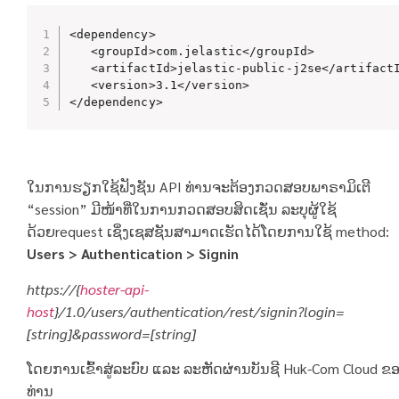
<dependency>

   <groupId>com.jelastic</groupId>

   <artifactId>jelastic-public-j2se</artifactI
   <version>3.1</version>

</dependency>
ໃນການຮຽກໃຊ້ຟັງຊັນ API ທ່ານຈະຕ້ອງກວດສອບພາຣາມິເຕີ
“session” ມີໜ້າທີ່ໃນການກວດສອບສິດເຊັ່ນ ລະບຸຜູ້ໃຊ້
ດ້ວຍrequest ເຊິ່ງເຊສຊັນສາມາດເຮັດໄດ້ໂດຍການໃຊ້ method:
Users > Authentication > Signin
https://{
hoster-api-
host
}/1.0/users/authentication/rest/signin?login=
[string]&password=[string]
ໂດຍການເຂົ້າສູ່ລະບົບ ແລະ ລະຫັດຜ່ານບັນຊີ Huk-Com Cloud ຂ
ທ່ານ