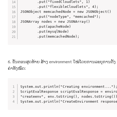
        .put("fixedCloudlets", 1)

        .put("flexibleCloudlets", 4);

JSONObject memcachedNode = new JSONObject()

        .put("nodeType", "memcached");

JSONArray nodes = new JSONArray()

        .put(apacheNode)

        .put(mysqlNode)

        .put(memcachedNode);
6. ຂັ້ນຕອນສຸດທ້າຍ ສ້າງ environment ໃໝ່ໂດຍການລະບຸການຕັ້ງ
ຄ່າທັງໝົດ:
System.out.println("Creating environment...");
ScriptEvalResponse scriptEvalResponse = enviro
"createenv", env.toString(), nodes.toString())
System.out.println("CreateEnvironment respons