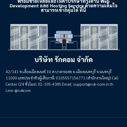
พร้อมช่วยเหลือและให้คำปรึกษาทางด้าน Web
Development และ Hosting Service ด้วยความเต็มใจ
สามารถเข้ากลุ่มได้ ที่นี่
บริษัท รักคอม จำกัด
42/141 ซ.เลี่ยงเมืองนนท์ 10 ต.บางกระสอ อ.เมืองนนทบุรี จ.นนทบุรี
11000 เลขประจำตัวผู้เสียภาษี: 0105557156771 (สำนักงานใหญ่) Call
Center (24 ชั่วโมง): 02-105-4385 Email:
support@ruk-com.in.th
Line: @rukcom