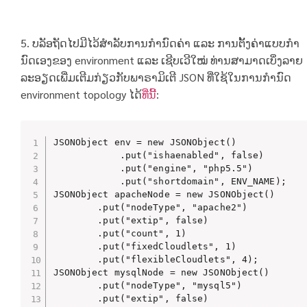
5. ບລັອຖັດໄປມີໄວ້ສໍາລັບການກໍານົດຄ່າ ແລະ ການຕັ້ງຄ່າແບບກໍາ
ນົດເອງຂອງ environment ແລະ ເຊີບເວີໃໝ່ ທ່ານສາມາດເບິ່ງລາຍ
ລະອຽດເພີ່ມເຕີມກ່ຽວກັບພາຣາມິເຕີ JSON ທີ່ໃຊ້ໃນການກໍານົດ
environment topology ໄດ້
ທີ່ນີ້
:
JSONObject env = new JSONObject()

            .put("ishaenabled", false)

            .put("engine", "php5.5")

            .put("shortdomain", ENV_NAME);

JSONObject apacheNode = new JSONObject()

        .put("nodeType", "apache2")

        .put("extip", false)

        .put("count", 1)

        .put("fixedCloudlets", 1)

        .put("flexibleCloudlets", 4);

JSONObject mysqlNode = new JSONObject()

        .put("nodeType", "mysql5")

        .put("extip", false)
