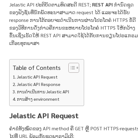
Jelastic API ປະຕິບັດຕາມທິດສະດີ REST;
REST API
ກໍານົດຊຸດ
ຂອງຟັງຊັນທີ່ນັກພັດທະນາສາມາດ request ໄດ້ ແລະຈະໄດ້ຮັບ
response ການໂຕ້ຕອບຈະດໍາເນີນການຜ່ານໂປຣໂຕຄໍ HTTPS ຂໍ້ດີ
ຂອງວິທີການດັ່ງກ່າວຄືການຂະຫຍາຍໂປຣໂຕຄໍ HTTPS ໃຫ້ກວ້າງ
ຂຶ້ນເຊິ່ງເຮັດໃຫ້ REST API ສາມາດໃຊ້ໄດ້ກັບການຂຽນໂປຣແກຣມ
ເກືອບທຸກພາສາ
Table of Contents
Jelastic API Request
Jelastic API Response
ການດໍາເນີນການ Jelastic API
ການສ້າງ environment
Jelastic API Request
ຄໍາຂໍທັງໝົດຂອງ API method ຄື GET ຫຼື POST HTTPS-request
ໄປທີ່ URL ພ້ອມກັບຊຸດພາຣາມິເຕີ: