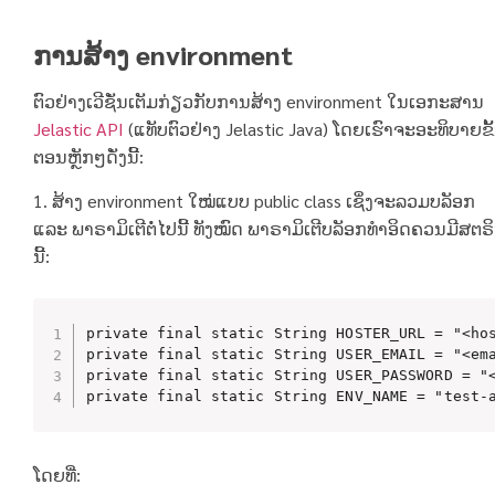
ການສ້າງ environment
ຕົວຢ່າງເວີຊັ່ນເຕັມກ່ຽວກັບການສ້າງ environment ໃນເອກະສານ
Jelastic API
(ແທັບຕົວຢ່າງ Jelastic Java) ໂດຍເຮົາຈະອະທິບາຍຂັ
ຕອນຫຼັກໆດັ່ງນີ້:
1. ສ້າງ environment ໃໝ່ແບບ public class ເຊິ່ງຈະລວມບລັອກ
ແລະ ພາຣາມິເຕີຕໍ່ໄປນີ້ ທັງໝົດ ພາຣາມິເຕີບລັອກທໍາອິດຄວນມີສຕຣິ
ນີ້:
private final static String HOSTER_URL = "<hos
private final static String USER_EMAIL = "<ema
private final static String USER_PASSWORD = "<
private final static String ENV_NAME = "test-
ໂດຍທີ່: