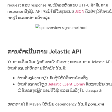
request ແລະ response ຈະເຂົ້າລະຫັດແບບ UTF-8 ສໍາລັບການ
response ຟັງຊັນ API ຈະມີໃຫ້ໃນຮູບແບບ
JSON
ຕົວຢ່າງວິທີການນີ
ຈະຢູ່ໃນເອກະສານດ້ານລຸ່ມ
ການດໍາເນີນການ Jelastic API
ໃນການເລີ່ມເຮັດວຽກອັດຕະໂນມັດຂອງກະບວນການ Jelastic API
ທ່ານຕ້ອງປະຕິບັດຕາມຂໍ້ກໍານົດຕໍ່ໄປນີ້:
ທ່ານຕ້ອງລົງທະບຽນກັບຜູ້ໃຫ້ບໍລິການໂຮສຕິ້ງ
ທ່ານຕ້ອງດາວໂຫຼດ
Jelastic Client Library
ທີ່ເໝາະສົມ(ຕາ
ເວີຊັ່ນຂອງແພຼັດຟອມທີ່ໃຊ້) ແລະເພີ່ມລົງໃນ classpath
ຫາກທ່ານໃຊ້ Maven ໃຫ້ເພີ່ມ dependency ຕໍ່ໄປນີ້
pom.xml