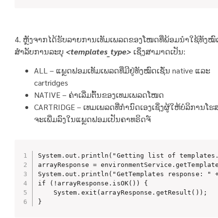
4. ຫຼັງຈາກໄດ້ຮັບລາຍການເທັມເພລດຂອງໂໜດທີ່
ພ້ອມນໍາໃຊ້ທັງໝົ
ສໍາລັບການລະບຸ
<templates_type>
ເຊິ່ງສາມາດເປັນ:
ALL – ແພຼດຟອມເທັມເພລດທີ່ມີຢູ່ທັງໝົດເຊັ່ນ native ແລະ
cartridges
NATIVE – ຄ່າເລີ່ມຕົ້ນຂອງເທມເພລດໂໜດ
CARTRIDGE – ເທມເພລດທີ່ກໍານົດເອງເຊິ່ງຜູ້ໃຫ້ບໍລິການໂຮ
ຈະເພີ່ມລົງໃນແພຼດຟອມເປັນຄາທຣິດຈ໌
System.out.println("Getting list of templates.
arrayResponse = environmentService.getTemplate
System.out.println("GetTemplates response: " +
if (!arrayResponse.isOK()) {

    System.exit(arrayResponse.getResult());

}