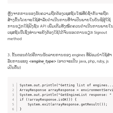
ຫຼັງຈາກການຮອງຮັບຄວາມຖືກຕ້ອງເຊສຊັນໃໝ່ທີ່ບໍ່ຊໍ້າກັນຈະຖືກ
ສ້າງຂຶ້ນໂດຍຈະໃຊ້ສໍາລັບດໍາເນີນການທີ່ຈໍາເປັນພາຍໃນບັນຊີຜູ້ໃຊ້
ການຮຽກໃຊ້ຟັງຊັນ API ເພີ່ມເຕີມທັງໝົດຄວນດໍາເນີນການພາຍໃ
ເຊສຊັນນີ້ເຊິ່ງທ່ານຈະຍັງຕ້ອງໃຊ້ໄດ້ຈົນຮອດການຮຽກ Signout
method
3. ຂັ້ນຕອນຕໍ່ໄປຄືການຮັບລາຍການຂອງ engines ທີ່ພ້ອມນໍາໃຊ້ສໍາ
ລັບການລະບຸ
<engine_type>
(ອາດຈະເປັນ java, php, ruby, js
ເປັນຕົ້ນ)
System.out.println("Getting list of engines...
ArrayResponse arrayResponse = environmentServi
System.out.println("GetEngineList response: " 
if (!arrayResponse.isOK()) {

    System.exit(arrayResponse.getResult());

}