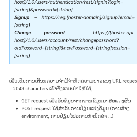
host]/1.0/users/authentication/rest/signin?login=
[string]&password=[string]
Signup
–
https://reg.[hoster-domain]/signup?email=
[string]
Change password
–
https://[hoster-api-
host]/1.0/users/account/rest/changepassword?
oldPassword=[string]&newPassword=[string]session=
[string]
ເພື່ອເປັນການເຕືອນຄວາມຈໍາມີຈໍາກັດຄວາມຍາວຂອງ URL reques
– 2048 characters ເຮົາຈຶ່ງແນະນໍາໃຫ້ໃຊ້:
GET request ເພື່ອຮັບຂໍ້ມູນຈາກຖານຂໍ້ມູນມາສະແດງຜົນ
POST request ໃຊ້ສໍາລັບການປ່ຽນແປງຂໍ້ມູນ (ການສ້າງ
environment, ການປ່ຽນໄຟລການກໍານົດຄ່າ …)