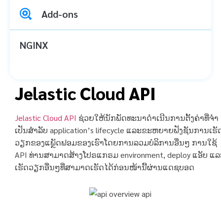
Add-ons
NGINX
Jelastic Cloud API
Jelastic Cloud API
ຊ່ວຍໃຫ້ນັກພັດທະນາດໍາເນີນການຕັ້ງຄ່າທີ່ຈໍາ
ເປັນສໍາລັບ application’s lifecycle ແລະຂະຫຍາຍຟັງຊັນການເຮັ
ວຽກຂອງແພຼັດຟອມຂອງເຮົາໂດຍການລວມບໍລິການອື່ນໆ ການໃຊ້
API ທ່ານສາມາດສ້າງໂປຣແກຣມ environment, deploy ແອັບ ແລ
ເຮັດວຽກອື່ນໆທີ່ສາມາດເຮັດໄດ້ກ່ອນໜ້ານີ້ຜ່ານແດຊບອດ