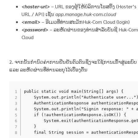
<hoster-url>
– URL ຂອງຜູ້ໃຫ້ບໍລິການໂຮສຕິ້ງ (Hoster’s
URL / API) ເຊັ່ນ
app.manage.huk-com.cloud
<email>
– ອີເມວທີ່ທ່ານສະມັກHuk-Com Cloud (login)
<password>
– ລະຫັດຜ່ານຂອງທ່ານສໍາລັບບັນຊີ Huk-Com
Cloud
2. ຈາກນັ້ນກໍານົດຄ່າການຢືນຢັນຕົວຕົນຊຶ່ງຈະໃຊ້ການເຂົ້າສູ່ລະບົບ
ແລະ ລະຫັດຜ່ານທີ່ທ່ານລະບຸໄວ້ເບື້ອງຕົ້ນ
public static void main(String[] args) {      
    System.out.println("Authenticate user...")
    AuthenticationResponse authenticationRespo
    System.out.println("Signin response: " + a
    if (!authenticationResponse.isOK()) {

        System.exit(authenticationResponse.get
    }

    final String session = authenticationResp