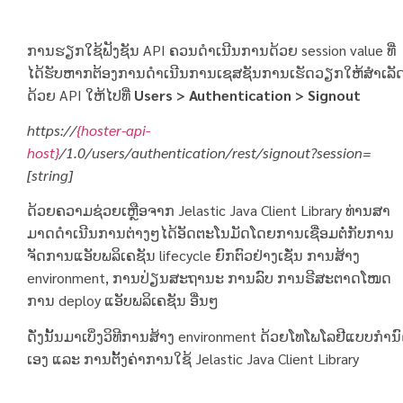
ການຮຽກໃຊ້ຟັງຊັນ API ຄວນດໍາເນີນການດ້ວຍ session value ທີ່
ໄດ້ຮັບຫາກຕ້ອງການດໍາເນີນການເຊສຊັນການເຮັດວຽກໃຫ້ສໍາເລັ
ດ້ວຍ API ໃຫ້ໄປທີ່
Users > Authentication > Signout
https://
{hoster-api-
host}
/1.0/users/authentication/rest/signout?session=
[string]
ດ້ວຍຄວາມຊ່ວຍເຫຼືອຈາກ Jelastic Java Client Library ທ່ານສາ
ມາດດໍາເນີນການຕ່າງໆໄດ້ອັດຕະໂນມັດໂດຍການເຊື່ອມຕໍ່ກັບການ
ຈັດການແອັບພລິເຄຊັນ lifecycle ຍົກຕົວຢ່າງເຊັ່ນ ການສ້າງ
environment, ການປ່ຽນສະຖານະ ການລົບ ການຣີສະຕາດໂໜດ
ການ deploy ແອັບພລິເຄຊັນ ອື່ນໆ
ດັ່ງນັ້ນມາເບິ່ງວິທີການສ້າງ environment ດ້ວຍໂທໂພໂລຢີແບບກໍານ
ເອງ ແລະ ການຕັ້ງຄ່າການໃຊ້ Jelastic Java Client Library